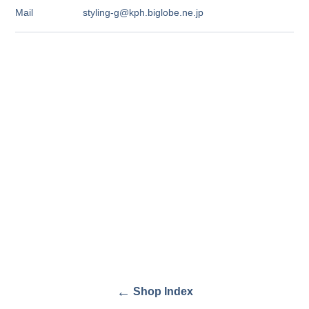
Mail
styling-g@kph.biglobe.ne.jp
←
Shop Index