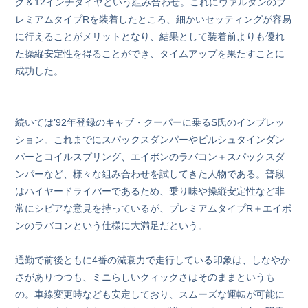
グ＆12インチタイヤという組み合わせ。これにヴァルタンのプ
レミアムタイプRを装着したところ、細かいセッティングが容易
に行えることがメリットとなり、結果として装着前よりも優れ
た操縦安定性を得ることができ、タイムアップを果たすことに
成功した。
続いては’92年登録のキャブ・クーパーに乗るS氏のインプレッ
ション。これまでにスパックスダンパーやビルシュタインダン
パーとコイルスプリング、エイボンのラバコン＋スパックスダ
ンパーなど、様々な組み合わせを試してきた人物である。普段
はハイヤードライバーであるため、乗り味や操縦安定性など非
常にシビアな意見を持っているが、プレミアムタイプR＋エイボ
ンのラバコンという仕様に大満足だという。
通勤で前後ともに4番の減衰力で走行している印象は、しなやか
さがありつつも、ミニらしいクィックさはそのままというも
の。車線変更時なども安定しており、スムーズな運転が可能に