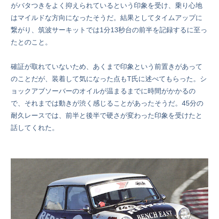
がバタつきをよく抑えられているという印象を受け、乗り心地
はマイルドな方向になったそうだ。結果としてタイムアップに
繋がり、筑波サーキットでは1分13秒台の前半を記録するに至っ
たとのこと。
確証が取れていないため、あくまで印象という前置きがあって
のことだが、装着して気になった点もT氏に述べてもらった。シ
ョックアブソーバーのオイルが温まるまでに時間がかかるの
で、それまでは動きが渋く感じることがあったそうだ。45分の
耐久レースでは、前半と後半で硬さが変わった印象を受けたと
話してくれた。