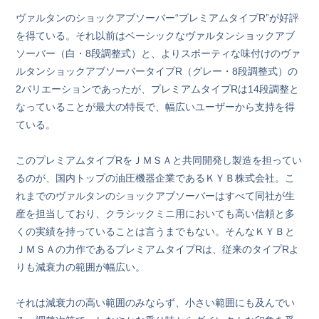
ヴァルタンのショックアブソーバー“プレミアムタイプR”が好評
を得ている。それ以前はベーシックなヴァルタンショックアブ
ソーバー（白・8段調整式）と、よりスポーティな味付けのヴァ
ルタンショックアブソーバータイプR（グレー・8段調整式）の
2バリエーションであったが、プレミアムタイプRは14段調整と
なっていることが最大の特長で、幅広いユーザーから支持を得
ている。
このプレミアムタイプRをＪＭＳＡと共同開発し製造を担ってい
るのが、国内トップの油圧機器企業であるＫＹＢ株式会社。こ
れまでのヴァルタンのショックアブソーバーはすべて同社が生
産を担当しており、クラシックミニ用においても高い信頼と多
くの実績を持っていることは言うまでもない。そんなＫＹＢと
ＪＭＳＡの力作であるプレミアムタイプRは、従来のタイプRよ
りも減衰力の範囲が幅広い。
それは減衰力の高い範囲のみならず、小さい範囲にも及んでい