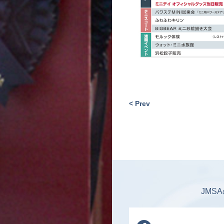
< Prev
JMS